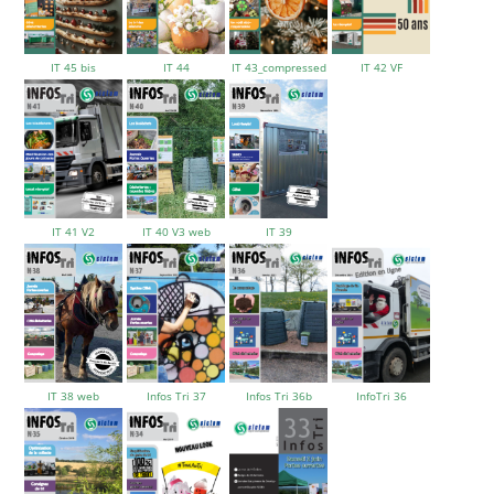
IT 45 bis
IT 44
IT 43_compressed
IT 42 VF
IT 41 V2
IT 40 V3 web
IT 39
IT 38 web
Infos Tri 37
Infos Tri 36b
InfoTri 36