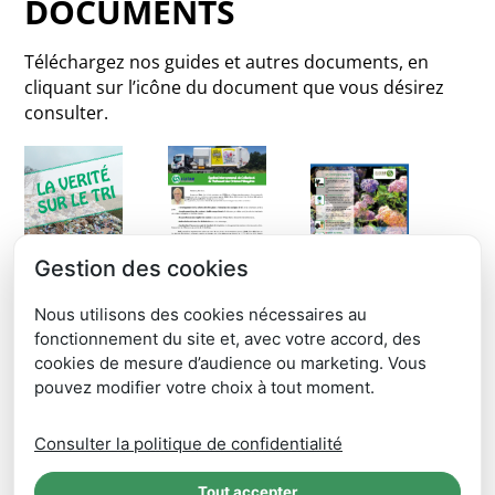
DOCUMENTS
Téléchargez nos guides et autres documents, en
cliquant sur l’icône du document que vous désirez
consulter.
Gestion des cookies
La vérité sur le tri
Lettre aux usagers du SICTOM RM
Compost
Nous utilisons des cookies nécessaires au
fonctionnement du site et, avec votre accord, des
cookies de mesure d’audience ou marketing. Vous
pouvez modifier votre choix à tout moment.
Vie des déchets
Consulter la politique de confidentialité
Livret recettes
Extrants
Tout accepter