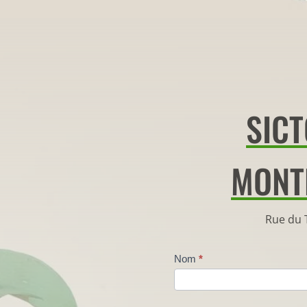
SIC
MONT
Rue du 
Nom
*