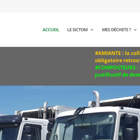
ACCUEIL
LE SICTOM
MES DÉCHETS ?
#AMIANTE : la collecte de l’am
obligatoire retrouvez les
INFO
#COMPOSTEURS : permanences de
justificatif de domicile