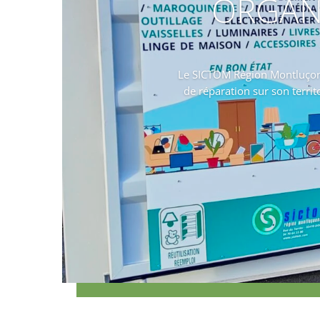
ORGANI
Le SICTOM Région Montluçonn
de réparation sur son territ