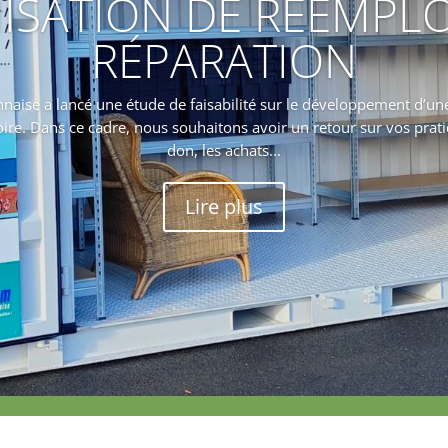
SATION DE RÉEMPLO
RÉPARATION
aise a lancé une étude de faisabilité sur le développement d’une
oire. Dans ce cadre, nous souhaitons avoir un retour sur vos prati
don, les achats...
Lire plus