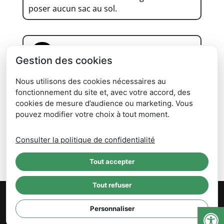
poser aucun sac au sol.
BON À SAVOIR
Gestion des cookies
Conteneur cassé, volé, trop petit : vous
Nous utilisons des cookies nécessaires au
pouvez compléter
le formulaire en page
fonctionnement du site et, avec votre accord, des
d'accuei
l (en précisant votre adresse, le
cookies de mesure d’audience ou marketing. Vous
volume et le type de bac et le nombre de
pouvez modifier votre choix à tout moment.
personnes au foyer.
Consulter la politique de confidentialité
Tout accepter
Tout refuser
© Sictom Région Montluçonnaise
- Site réalisé par l'
Imaginarium Vichy
⚷
-
Politique de confidentialité
-
Personnaliser
Mentions Légales