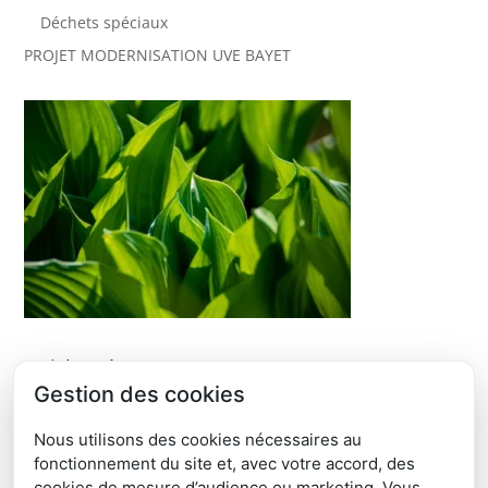
Déchets spéciaux
PROJET MODERNISATION UVE BAYET
Articles récents
Gestion des cookies
ÉTUDE DE FAISABILITÉ DÉVELOPPEMENT ORGANISATION
DE RÉEMPLOI ET DE RÉPARATION
Nous utilisons des cookies nécessaires au
JOURNÉE PORTES OUVERTES SICTOM RM – SAMEDI 6 JUIN
fonctionnement du site et, avec votre accord, des
2026
cookies de mesure d’audience ou marketing. Vous