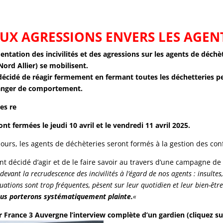
UX AGRESSIONS ENVERS LES AGEN
entation des incivilités et des agressions sur les agents de déchèt
Nord Allier) se mobilisent.
décidé de réagir fermement en fermant toutes les déchetteries pend
anger de comportement.
es re
ont fermées le jeudi 10 avril et le vendredi 11 avril 2025
.
jours, les agents de déchèteries seront formés à la gestion des co
t décidé d’agir et de le faire savoir au travers d’une campagne de
devant la recrudescence des incivilités à l’égard de nos agents : insulte
uations sont trop fréquentes, pèsent sur leur quotidien et leur bien-être
ous porterons systématiquement plainte.
«
 France 3 Auvergne l’interview complète d’un gardien (cliquez sur