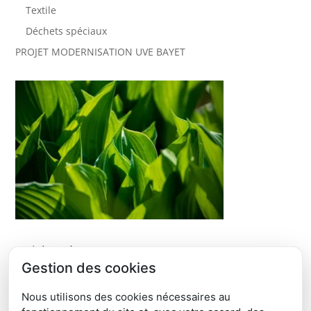
Textile
Déchets spéciaux
PROJET MODERNISATION UVE BAYET
Articles récents
Gestion des cookies
ÉTUDE DE FAISABILITÉ DÉVELOPPEMENT ORGANISATION
DE RÉEMPLOI ET DE RÉPARATION
Nous utilisons des cookies nécessaires au
JOURNÉE PORTES OUVERTES SICTOM RM – SAMEDI 6 JUIN