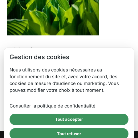
Articles récents
Gestion des cookies
ÉTUDE DE FAISABILITÉ DÉVELOPPEMENT ORGANISATION
DE RÉEMPLOI ET DE RÉPARATION
Nous utilisons des cookies nécessaires au
JOURNÉE PORTES OUVERTES SICTOM RM – SAMEDI 6 JUIN
fonctionnement du site et, avec votre accord, des
2026
cookies de mesure d’audience ou marketing. Vous
pouvez modifier votre choix à tout moment.
CHANGEMENT TOURNÉES 2026 – à partir du 18 mai 2026
Opération Poule Belle la Vie 2026 – OPÉRATION TERMINÉE
Consulter la politique de confidentialité
CLIIINK C’est fini
Tout accepter
Tout refuser