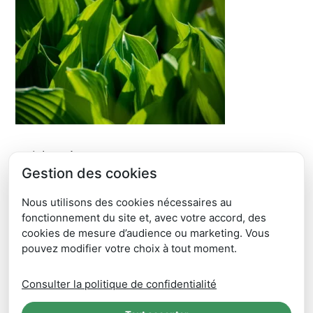
Articles récents
Gestion des cookies
ÉTUDE DE FAISABILITÉ DÉVELOPPEMENT ORGANISATION
DE RÉEMPLOI ET DE RÉPARATION
Nous utilisons des cookies nécessaires au
JOURNÉE PORTES OUVERTES SICTOM RM – SAMEDI 6 JUIN
fonctionnement du site et, avec votre accord, des
2026
cookies de mesure d’audience ou marketing. Vous
pouvez modifier votre choix à tout moment.
CHANGEMENT TOURNÉES 2026 – à partir du 18 mai 2026
Opération Poule Belle la Vie 2026 – OPÉRATION TERMINÉE
Consulter la politique de confidentialité
CLIIINK C’est fini