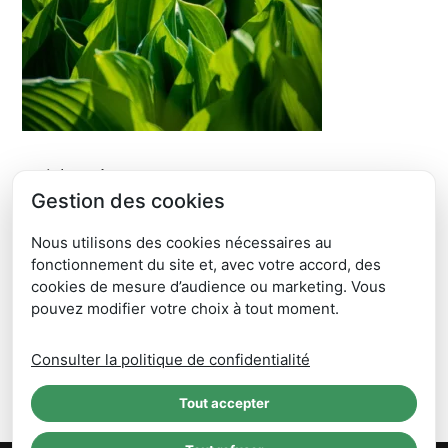
Articles récents
Gestion des cookies
ÉTUDE DE FAISABILITÉ DÉVELOPPEMENT ORGANISATION
DE RÉEMPLOI ET DE RÉPARATION
Nous utilisons des cookies nécessaires au
JOURNÉE PORTES OUVERTES SICTOM RM – SAMEDI 6 JUIN
fonctionnement du site et, avec votre accord, des
2026
cookies de mesure d’audience ou marketing. Vous
pouvez modifier votre choix à tout moment.
CHANGEMENT TOURNÉES 2026 – à partir du 18 mai 2026
Opération Poule Belle la Vie 2026 – OPÉRATION TERMINÉE
Consulter la politique de confidentialité
CLIIINK C’est fini
Tout accepter