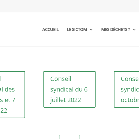
ACCUEIL
LE SICTOM
MES DÉCHETS ?
l
Conseil
Consei
al des
syndical du 6
syndic
s et 7
juillet 2022
octob
022